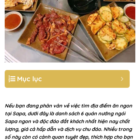
Mục lục
Nếu bạn đang phân vân về việc tìm địa điểm ăn ngon
tại Sapa, dưới đây là danh sách 6 quán nướng ngói
Sapa ngon và độc đáo đắt khách nhất hiện nay chất
lượng, giá cả hấp dẫn và dịch vụ chu đáo. Nhiều trong
số này còn có cảnh quan tuyệt đẹp, thích hợp cho bạn