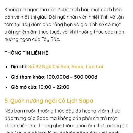
Không chỉ ngon mà còn được trình bày một cách hấp
dẫn về mặt thị giác. Đội ngũ nhân viên nhiệt tình và tận
tâm tại đây đảm bảo rằng bạn và gia đình sẽ có một
trải nghiệm ẩm thực tuyệt vời khi thưởng thức các món
nướng ngon của Tây Bắc.
THÔNG TIN LIÊN HỆ
Địa chỉ:
Số 92 Ngũ Chỉ Sơn, Sapa, Lào Cai
Giá tham khảo: 100.000đ – 500.000đ
Giờ mở cửa: 10:00 – 22:00
5. Quán nướng ngói Cô Lịch Sapa
Nếu bạn muốn thưởng thức đầy đủ hương vị ẩm thực
đặc trưng của Sapa mà không cần phải chi trả một
khoản tiền lớn, thì hãy ghé thăm quán ẩm thực nướng Cô
Lịch. Với giá cả hợp lý, quán luôn đông đúc với khách