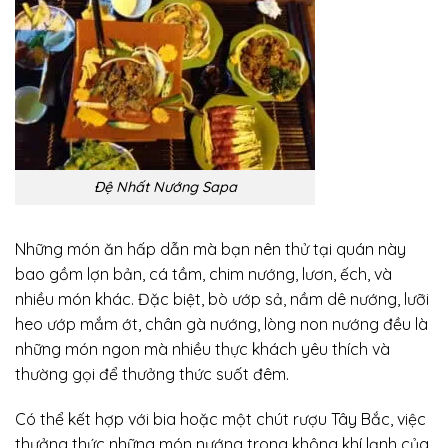
Đệ Nhất Nướng Sapa
Những món ăn hấp dẫn mà bạn nên thử tại quán này
bao gồm lợn bản, cá tầm, chim nướng, lươn, ếch, và
nhiều món khác. Đặc biệt, bò ướp sả, nầm dê nướng, lưỡi
heo ướp mắm ớt, chân gà nướng, lòng non nướng đều là
những món ngon mà nhiều thực khách yêu thích và
thường gọi để thưởng thức suốt đêm.
Có thể kết hợp với bia hoặc một chút rượu Tây Bắc, việc
thưởng thức những món nướng trong không khí lạnh của