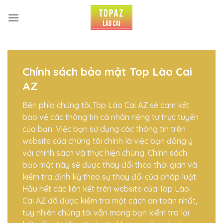
Bỏ
qua
nội
dung
Chính sách bảo mật Top Lào Cai
AZ
Bên phía chúng tôi,Top Lào Cai AZ sẽ cam kết
bảo vệ các thông tin cá nhân riêng tư trực tuyến
của bạn. Việc bạn sử dụng các thông tin trên
website của chúng tôi chính là việc bạn đồng ý
với chính sách và thực hiện chúng. Chính sách
bảo mật này sẽ được thay đổi theo thời gian và
kiểm tra định kỳ theo sự thay đổi của pháp luật.
Hầu hết các liên kết trên website của Top Lào
Cai AZ đã được kiểm tra một cách an toàn nhất,
tuy nhiên chúng tôi vẫn mong bạn kiểm tra lại