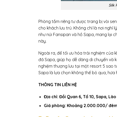
Silk
Phòng tắm riêng tư được trang bị vòi sen
cho khách lưu trú. Không chỉ là nơi nghỉ
như núi Fansipan và hồ Sapa, mang lại ch
này.
Ngoài ra, để tối ưu hóa trải nghiệm của 
đá Sapa, giúp họ dễ dàng di chuyển và k
nghiệm thượng lưu tại một resort 5 sao t
Sapa là lựa chọn không thể bỏ qua, hứa
THÔNG TIN LIÊN HỆ
Địa chỉ: Đồi Quan 6, Tổ 10, Sapa, Lào
Giá phòng: Khoảng 2.000.000/ đê