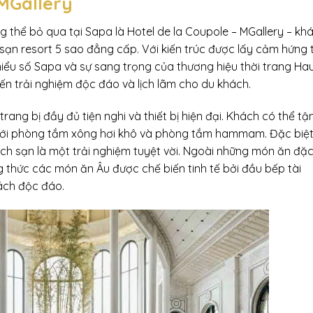
 MGallery
thể bỏ qua tại Sapa là Hotel de la Coupole – MGallery – kh
ạn resort 5 sao đẳng cấp. Với kiến trúc được lấy cảm hứng 
iểu số Sapa và sự sang trọng của thương hiệu thời trang Ha
n trải nghiệm độc đáo và lịch lãm cho du khách.
ang bị đầy đủ tiện nghi và thiết bị hiện đại. Khách có thể tậ
 với phòng tắm xông hơi khô và phòng tắm hammam. Đặc biệt
ch sạn là một trải nghiệm tuyệt vời. Ngoài những món ăn đặ
 thức các món ăn Âu được chế biến tinh tế bởi đầu bếp tài
ách độc đáo.