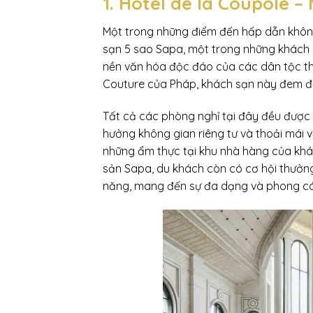
1. Hotel de la Coupole –
Một trong những điểm đến hấp dẫn không 
sạn 5 sao Sapa, một trong những khách s
nền văn hóa độc đáo của các dân tộc th
Couture của Pháp, khách sạn này đem đế
Tất cả các phòng nghỉ tại đây đều được tr
hưởng không gian riêng tư và thoải mái
những ẩm thực tại khu nhà hàng của khá
sản Sapa, du khách còn có cơ hội thưởng
năng, mang đến sự đa dạng và phong c