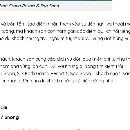
 Path Grand Resort & Spa Sapa
 và bồn tắm, tạo điểm nhấn thêm vào sự tiện nghi và thoải m
 lý tưởng, mà khách sạn còn nằm gần các điểm du lịch nổi tiến
o du khách những trải nghiệm tuyệt vời với vùng đất hùng vĩ
khách, khách sạn cung cấp dịch vụ đón đưa miễn phí từ nhà t
hám phá vùng lân cận. Đối với những ai đang tìm kiếm trải
ại Sapa, Silk Path Grand Resort & Spa Sapa – khách sạn 5 sa
 hẹn mang đến cho du khách những kỷ niệm đáng nhớ.
 Cai
m/ phòng