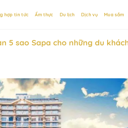
g hợp tin tức
Ẩm thực
Du lịch
Dịch vụ
Mua sắm
n 5 sao Sapa cho những du khác