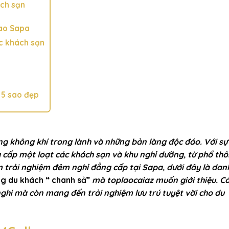
ách sạn
sao Sapa
ác khách sạn
 5 sao đẹp
ng không khí trong lành và những bản làng độc đáo. Với sự
g cấp một loạt các khách sạn và khu nghỉ dưỡng, từ phổ th
 trải nghiệm đêm nghỉ đẳng cấp tại Sapa, dưới đây là dan
g du khách “ chanh sả”
mà toplaocaiaz muốn giới thiệu. C
ghi mà còn mang đến trải nghiệm lưu trú tuyệt vời cho du