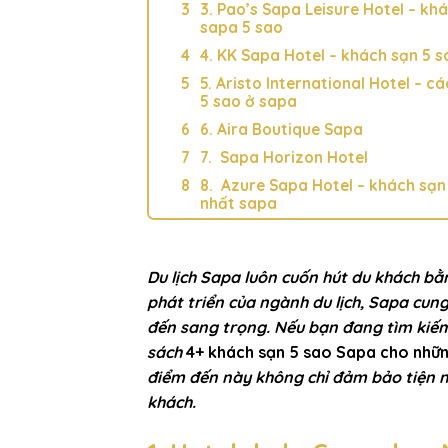
3. Pao’s Sapa Leisure Hotel – kh
sapa 5 sao
4. KK Sapa Hotel – khách sạn 5 
5. Aristo International Hotel – c
5 sao ở sapa
6. Aira Boutique Sapa
7. Sapa Horizon Hotel
8. Azure Sapa Hotel – khách sạn
nhất sapa
Du lịch Sapa luôn cuốn hút du khách bằ
phát triển của ngành du lịch, Sapa cun
đến sang trọng. Nếu bạn đang tìm kiếm
sách
4+ khách sạn 5 sao Sapa cho nhữn
điểm đến này không chỉ đảm bảo tiện n
khách.