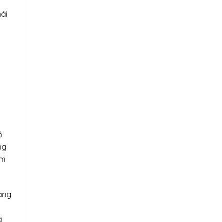
mái
ỏ
ng
ấm
mang
à