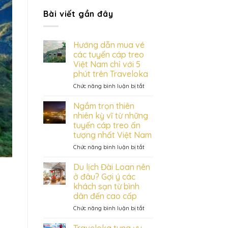
Bài viết gần đây
Hướng dẫn mua vé
các tuyến cáp treo
Việt Nam chỉ với 5
phút trên Traveloka
ở
Chức năng bình luận bị tắt
Hướng
dẫn
Ngắm trọn thiên
mua
nhiên kỳ vĩ từ những
vé
tuyến cáp treo ấn
các
tượng nhất Việt Nam
tuyến
cáp
ở
Chức năng bình luận bị tắt
treo
Ngắm
Việt
trọn
Du lịch Đài Loan nên
Nam
thiên
ở đâu? Gợi ý các
chỉ
nhiên
khách sạn từ bình
với
kỳ
dân đến cao cấp
5
vĩ
phút
từ
ở
Chức năng bình luận bị tắt
trên
những
Du
Traveloka
tuyến
lịch