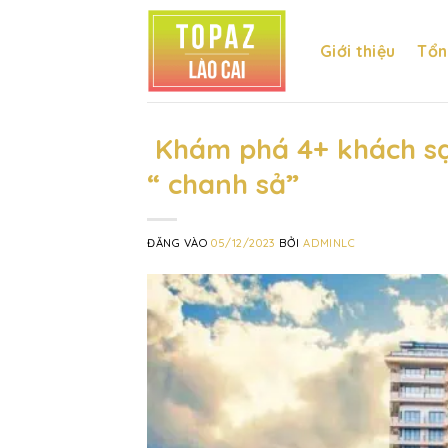
Bỏ
qua
Giới thiệu
Tổn
nội
dung
Khám phá 4+ khách sạ
“ chanh sả”
ĐĂNG VÀO
05/12/2023
BỞI
ADMINLC