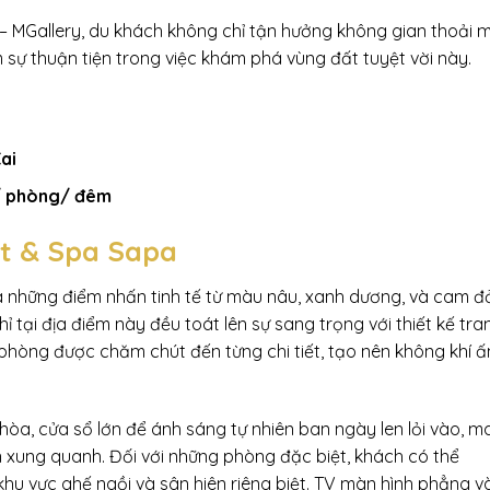
e – MGallery, du khách không chỉ tận hưởng không gian thoải 
 sự thuận tiện trong việc khám phá vùng đất tuyệt vời này.
ai
/ phòng/ đêm
rt & Spa Sapa
và những điểm nhấn tinh tế từ màu nâu, xanh dương, và cam đ
ỉ tại địa điểm này đều toát lên sự sang trọng với thiết kế tra
 phòng được chăm chút đến từng chi tiết, tạo nên không khí 
òa, cửa sổ lớn để ánh sáng tự nhiên ban ngày len lỏi vào, 
on xung quanh. Đối với những phòng đặc biệt, khách có thể
khu vực ghế ngồi và sân hiên riêng biệt. TV màn hình phẳng v