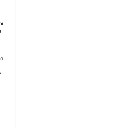
ái
g
hờ
o