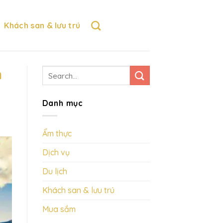
Khách san & lưu trú
h
Danh mục
Ẩm thực
Dịch vụ
Du lịch
Khách san & lưu trú
Mua sắm