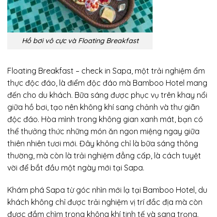
Hồ bơi vô cực và Floating Breakfast
Floating Breakfast – check in Sapa, một trải nghiệm ẩm
thực độc đáo, là điểm độc đáo mà Bamboo Hotel mang
đến cho du khách. Bữa sáng được phục vụ trên khay nổi
giữa hồ bơi, tạo nên không khí sang chảnh và thư giãn
độc đáo. Hòa mình trong không gian xanh mát, bạn có
thể thưởng thức những món ăn ngon miệng ngay giữa
thiên nhiên tươi mới. Đây không chỉ là bữa sáng thông
thường, mà còn là trải nghiệm đẳng cấp, là cách tuyệt
vời để bắt đầu một ngày mới tại Sapa.
Khám phá Sapa từ góc nhìn mới lạ tại Bamboo Hotel, du
khách không chỉ được trải nghiệm vị trí đắc địa mà còn
được đắm chìm trong không khí tinh tế và sang trọng.