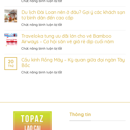
ở
Chức năng bình luận bị tắt
các
Ngắm
tuyến
trọn
Du lịch Đài Loan nên ở đâu? Gợi ý các khách sạn
cáp
thiên
treo
từ bình dân đến cao cấp
nhiên
Việt
ở
Chức năng bình luận bị tắt
kỳ
Nam
Du
vĩ
chỉ
lịch
Traveloka tung ưu đãi lớn cho vé Bamboo
từ
với
Đài
những
Airways – Cơ hội săn vé giá rẻ dịp cuối năm
5
Loan
tuyến
phút
ở
Chức năng bình luận bị tắt
nên
cáp
trên
Traveloka
ở
treo
Traveloka
tung
Cầu kính Rồng Mây – Kỳ quan giữa đại ngàn Tây
đâu?
ấn
20
ưu
Gợi
Bắc
tượng
Th2
đãi
ý
nhất
ở
Chức năng bình luận bị tắt
lớn
các
Việt
Cầu
cho
khách
Nam
kính
vé
sạn
Rồng
Bamboo
từ
Mây
Airways
bình
–
–
dân
Kỳ
Cơ
đến
quan
hội
cao
giữa
săn
cấp
Thông tin
đại
vé
ngàn
giá
Tây
rẻ