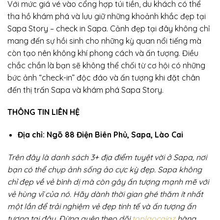
Với mức giá vé vào cổng hợp túi tiền, du khách có thể
tha hồ khám phá và lưu giữ những khoảnh khắc đẹp tại
Sapa Story – check in Sapa. Cảnh đẹp tại đây không chỉ
mang đến sự hồi sinh cho những kỳ quan nổi tiếng mà
còn tạo nên không khí phong cách và ấn tượng. Điều
chắc chắn là bạn sẽ không thể chối từ cơ hội có những
bức ảnh “check-in” độc đáo và ấn tượng khi đặt chân
đến thị trấn Sapa và khám phá Sapa Story.
THÔNG TIN LIÊN HỆ
Địa chỉ: Ngõ 88 Điện Biên Phủ, Sapa, Lào Cai
Trên đây là danh sách 3+ địa điểm tuyệt vời ở Sapa, nơi
bạn có thể chụp ảnh sống ảo cực kỳ đẹp. Sapa không
chỉ đẹp về vẻ bình dị mà còn gây ấn tượng mạnh mẽ với
vẻ hùng vĩ của nó. Hãy dành thời gian ghé thăm ít nhất
một lần để trải nghiệm vẻ đẹp tinh tế và ấn tượng ấn
tượng tại đây. Đừng quên theo dõi
toplaocaiaz
hàng