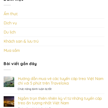
Ẩm thực
Dịch vụ
Du lịch
Khách san & lưu trú
Mua sắm
Bài viết gần đây
Hướng dẫn mua vé các tuyến cáp treo Việt Nam
chỉ với 5 phút trên Traveloka
ở
Chức năng bình luận bị tắt
Hướng
dẫn
Ngắm trọn thiên nhiên kỳ vĩ từ những tuyến cáp
mua
treo ấn tượng nhất Việt Nam
vé