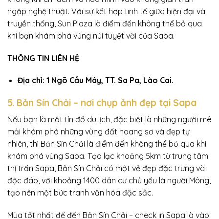
ngập nghệ thuật. Với sự kết hợp tinh tế giữa hiện đại và
truyền thống, Sun Plaza là điểm đến không thể bỏ qua
khi bạn khám phá vùng núi tuyệt vời của Sapa.
THÔNG TIN LIÊN HỆ
Địa chỉ: 1 Ngõ Cầu Mây, TT. Sa Pa, Lào Cai.
5. Bản Sín Chải – nơi chụp ảnh đẹp tại Sapa
Nếu bạn là một tín đồ du lịch, đặc biệt là những người mê
mải khám phá những vùng đất hoang sơ và đẹp tự
nhiên, thì Bản Sín Chải là điểm đến không thể bỏ qua khi
khám phá vùng Sapa. Tọa lạc khoảng 5km từ trung tâm
thị trấn Sapa, Bản Sín Chải có một vẻ đẹp đặc trưng và
độc đáo, với khoảng 1400 dân cư chủ yếu là người Mông,
tạo nên một bức tranh văn hóa đặc sắc.
Mùa tốt nhất để đến Bản Sín Chải – check in Sapa là vào