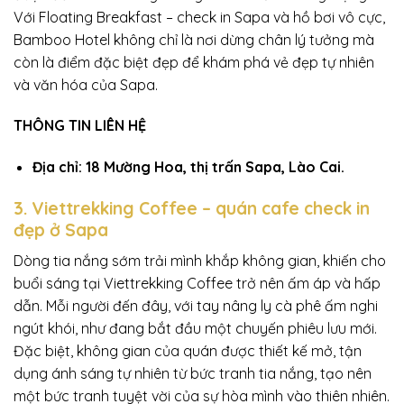
Với Floating Breakfast – check in Sapa và hồ bơi vô cực,
Bamboo Hotel không chỉ là nơi dừng chân lý tưởng mà
còn là điểm đặc biệt đẹp để khám phá vẻ đẹp tự nhiên
và văn hóa của Sapa.
THÔNG TIN LIÊN HỆ
Địa chỉ: 18 Mường Hoa, thị trấn Sapa, Lào Cai.
3. Viettrekking Coffee – quán cafe check in
đẹp ở Sapa
Dòng tia nắng sớm trải mình khắp không gian, khiến cho
buổi sáng tại Viettrekking Coffee trở nên ấm áp và hấp
dẫn. Mỗi người đến đây, với tay nâng ly cà phê ấm nghi
ngút khói, như đang bắt đầu một chuyến phiêu lưu mới.
Đặc biệt, không gian của quán được thiết kế mở, tận
dụng ánh sáng tự nhiên từ bức tranh tia nắng, tạo nên
một bức tranh tuyệt vời của sự hòa mình vào thiên nhiên.