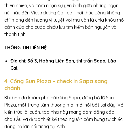
thiên nhiên, và cảm nhận sự yên bình giữa những ngọn
núi, hãy đến Viettrekking Coffee – nơi thức uống không
chỉ mang đến hương vị tuyệt vời mà còn là chìa khóa mở
cánh cửa cho cuộc phiêu lưu tìm kiếm bản nguyên và
thanh tịnh.
THÔNG TIN LIÊN HỆ
Địa chỉ: Số 3, Hoàng Liên Sơn, thị trấn Sapa, Lào
Cai.
4. Cổng Sun Plaza – check in Sapa sang
chảnh
Khi bạn đã khám phá núi rừng Sapa, đừng bỏ lỡ Sun
Plaza, một trung tâm thương mại mới nổi bật tại đây. Với
kiến trúc lôi cuốn, tòa nhà này mang đậm đẳng cấp
châu Âu và được thiết kế theo nguồn cảm hứng từ chiếc
đồng hồ lớn nổi tiếng tại Anh.