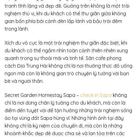
tranh tĩnh lặng và đẹp đẽ. Giường trên không là một trải
nghiệm thú vị, khi du khách có thể thư giãn giữa không
gian bốn phía bởi cảnh đèn lấp lánh và bầu trời đêm
trong lành.
Xích đu vô cực là một trải nghiệm thư giãn đặc biệt, khi
du khách có thể ngắm nhìn toàn cảnh thiên nhiên xung
quanh trong sự thoải mái và tinh tế. Sân cafe phong
cách Địa Trung Hải không chỉ là nơi thưởng thức đồ uống
ngon mà còn là không gian trò chuyện lý tưởng với bạn
bè và người thân.
Secret Garden Homestay Sapa –
check in Sapa
không
chỉ là nơi dừng chân lý tưởng cho du khách, mà còn là
điểm đến tuyệt vời để tận hưởng những trải nghiệm sống
ảo tại vùng đất Sapa hùng vĩ. Những hình ảnh tại đây
không chỉ là kỷ niệm của chuyến đi, mà còn là những
khoảnh khắc đẹp đẽ được chia sẻ và lan tỏa trên các