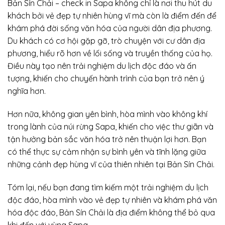
Bản Sín Chải – check in Sapa không chỉ là nơi thu hút du
khách bởi vẻ đẹp tự nhiên hùng vĩ mà còn là điểm đến để
khám phá đời sống văn hóa của người dân địa phương.
Du khách có cơ hội gặp gỡ, trò chuyện với cư dân địa
phương, hiểu rõ hơn về lối sống và truyền thống của họ.
Điều này tạo nên trải nghiệm du lịch độc đáo và ấn
tượng, khiến cho chuyến hành trình của bạn trở nên ý
nghĩa hơn.
Hơn nữa, không gian yên bình, hòa mình vào không khí
trong lành của núi rừng Sapa, khiến cho việc thư giãn và
tận hưởng bản sắc văn hóa trở nên thuận lợi hơn. Bạn
có thể thực sự cảm nhận sự bình yên và tĩnh lặng giữa
những cảnh đẹp hùng vĩ của thiên nhiên tại Bản Sín Chải.
Tóm lại, nếu bạn đang tìm kiếm một trải nghiệm du lịch
độc đáo, hòa mình vào vẻ đẹp tự nhiên và khám phá văn
hóa độc đáo, Bản Sín Chải là địa điểm không thể bỏ qua
khi đến với vùng Sapa.