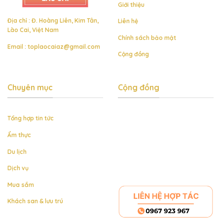
Bắc
dịp
Giới thiệu
cuối
Địa chỉ : Đ. Hoàng Liên, Kim Tân,
năm
Liên hệ
Lào Cai, Việt Nam
Chính sách bảo mật
Email :
toplaocaiaz@gmail.com
Cộng đồng
Chuyên mục
Cộng đồng
Tổng hợp tin tức
Ẩm thực
Du lịch
Dịch vụ
Mua sắm
Khách san & lưu trú