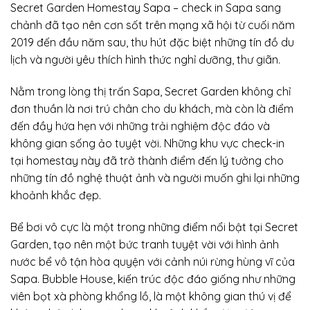
Secret Garden Homestay Sapa – check in Sapa sang
chảnh đã tạo nên cơn sốt trên mạng xã hội từ cuối năm
2019 đến đầu năm sau, thu hút đặc biệt những tín đồ du
lịch và người yêu thích hình thức nghỉ dưỡng, thư giãn.
Nằm trong lòng thị trấn Sapa, Secret Garden không chỉ
đơn thuần là nơi trú chân cho du khách, mà còn là điểm
đến đầy hứa hẹn với những trải nghiệm độc đáo và
không gian sống ảo tuyệt vời. Những khu vực check-in
tại homestay này đã trở thành điểm đến lý tưởng cho
những tín đồ nghệ thuật ảnh và người muốn ghi lại những
khoảnh khắc đẹp.
Bể bơi vô cực là một trong những điểm nổi bật tại Secret
Garden, tạo nên một bức tranh tuyệt vời với hình ảnh
nước bể vô tận hòa quyện với cảnh núi rừng hùng vĩ của
Sapa. Bubble House, kiến trúc độc đáo giống như những
viên bọt xà phòng khổng lồ, là một không gian thú vị để