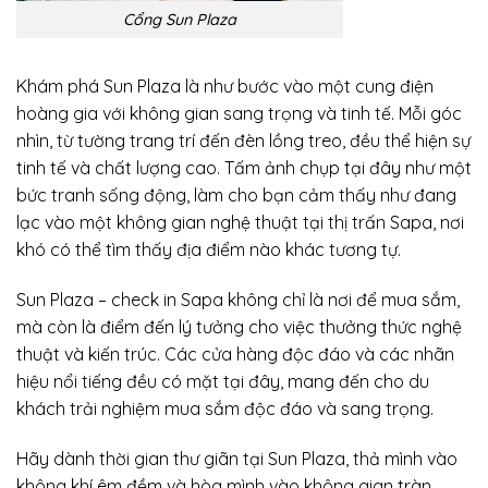
Cổng Sun Plaza
Khám phá Sun Plaza là như bước vào một cung điện
hoàng gia với không gian sang trọng và tinh tế. Mỗi góc
nhìn, từ tường trang trí đến đèn lồng treo, đều thể hiện sự
tinh tế và chất lượng cao. Tấm ảnh chụp tại đây như một
bức tranh sống động, làm cho bạn cảm thấy như đang
lạc vào một không gian nghệ thuật tại thị trấn Sapa, nơi
khó có thể tìm thấy địa điểm nào khác tương tự.
Sun Plaza – check in Sapa không chỉ là nơi để mua sắm,
mà còn là điểm đến lý tưởng cho việc thưởng thức nghệ
thuật và kiến trúc. Các cửa hàng độc đáo và các nhãn
hiệu nổi tiếng đều có mặt tại đây, mang đến cho du
khách trải nghiệm mua sắm độc đáo và sang trọng.
Hãy dành thời gian thư giãn tại Sun Plaza, thả mình vào
không khí êm đềm và hòa mình vào không gian tràn