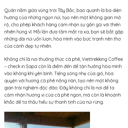
Quán nằm giữa vùng trời Tây Bắc, bao quanh là ba diện
hướng của những ngọn núi, tạo nên một không gian mở
rộ, cho phép khách hàng cảm nhận sự gần gũi với thiên
nhiên hùng vĩ. Mỗi lần đưa tầm mắt ra xa, bạn sẽ bắt gặp
những dải núi uốn lượn, hòa mình vào bức tranh nên thơ
của cảnh đẹp tự nhiên.
Không chỉ là nơi thưởng thức cà phê, Viettrekking Coffee
– check in Sapa còn là điểm đến để tận hưởng hòa mình
vào không khí yên bình. Tiếng sóng nhẹ của gió, hòa
quyện với hương cà phê nồng nàn, tạo nên một không
gian trải nghiệm độc đáo. Đây không chỉ là nơi để ta
cảm nhận hương vị của cà phê ngon, mà còn là khoảnh
khắc để ta thấu hiểu sự thanh tịnh của núi rừng.